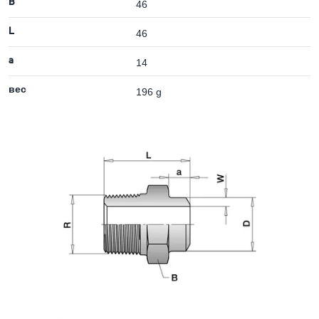
B
46
L
46
a
14
вес
196 g