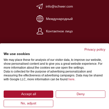
info@schwer.com
Международный
Контактное лицо
Privacy policy
We use cookies
We may place these for analysis of our visitor data, to improve our website,
Импрессум
show personalised content and to give you a great website experience. For
more information about the cookies we use open the settings.
Общие условия сделки
Data is collected for the purpose of advertising personalization and
measuring the effectiveness of advertising campaigns. Data may be shared
Защита информации
with Google LLC, more information can be found
here
.
Accept all
Deny
No, adjust
© 2026 Schwer Fittings