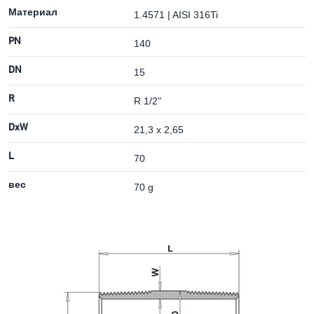
Материал
1.4571 | AISI 316Ti
PN
140
DN
15
R
R 1/2"
DxW
21,3 x 2,65
L
70
вес
70 g