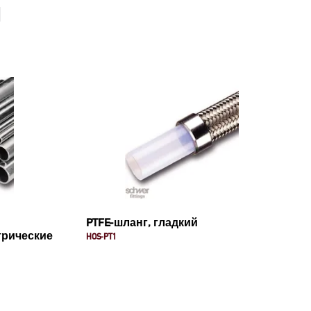
Ы
PTFE-шланг, гладкий
трические
HOS-PT1