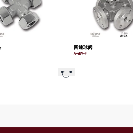
头
四通球阀
A-4BV-F