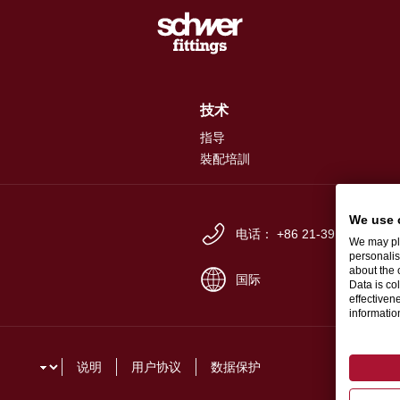
技术
指导
裝配培訓
We use 
电话： +86 21-391974-66
We may pla
personalis
about the 
国际
Data is co
effectiven
informati
说明
用户协议
数据保护