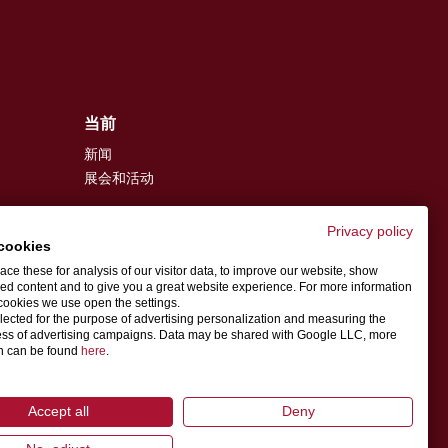
当前
新闻
展会和活动
Privacy policy
cookies
info@schwer.com.cn
ce these for analysis of our visitor data, to improve our website, show
ed content and to give you a great website experience. For more information
cookies we use open the settings.
联系人
llected for the purpose of advertising personalization and measuring the
ess of advertising campaigns. Data may be shared with Google LLC, more
on can be found
here
.
Accept all
Deny