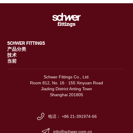
SCHWER FITTINGS
产品分类
技术
当前
Schwer Fittings Co., Ltd.
Room 812, No. 16 · 155 Xinyuan Road
Jiading District Anting Town
Shanghai 201805
电话： +86 21-391974-66
info@schwer.com.cn