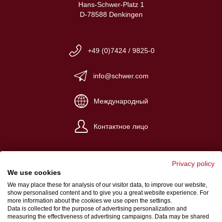
Hans-Schwer-Platz 1
D-78588 Denkingen
+49 (0)7424 / 9825-0
info@schwer.com
Международный
Контактное лицо
Privacy policy
We use cookies
We may place these for analysis of our visitor data, to improve our website,
Импрессум
show personalised content and to give you a great website experience. For
more information about the cookies we use open the settings.
Общие условия сделки
Data is collected for the purpose of advertising personalization and
measuring the effectiveness of advertising campaigns. Data may be shared
Защита информации