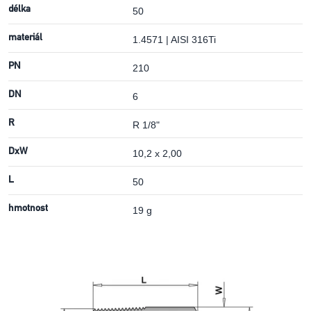
délka
50
materiál
1.4571 | AISI 316Ti
PN
210
DN
6
R
R 1/8"
DxW
10,2 x 2,00
L
50
hmotnost
19 g