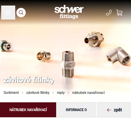
závitové fitinky
Sortiment
závitové fitinky
niply
nátrubek navařovací
zpět
NÁTRUBEK NAVAŘOVACÍ
INFORMACE O